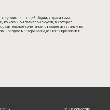
 с лучших плантаций Индии, с красивыми,
й, изысканной палитрой вкусов, в которую
Поразительное сочетание, ставшее известным во
ю, которое мастера Mariage Frères проявили к
Мы в соцсетях