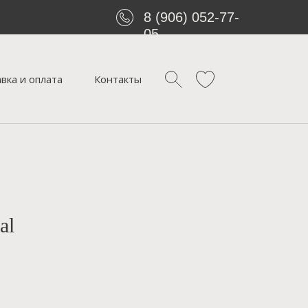
8 (906) 052-77-
05
вка и оплата
Контакты
al