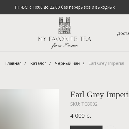
ПН-ВС: с 10:00 до 22:00 без перерывов и выходных
Доста
Главная
/
Каталог
/
Черный чай
/
Earl Grey Imperial
Earl Grey Imperi
SKU:
TC8002
4 000
р.