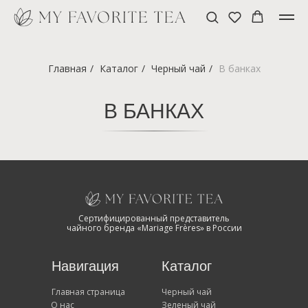
Главная
/
Каталог
/
Черный чай
/
В банках
В БАНКАХ
Сертифицированный представитель
чайного бренда «Mariage Frères» в России
Навигация
Каталог
Главная страница
Черный чай
О нас
Зеленый чай