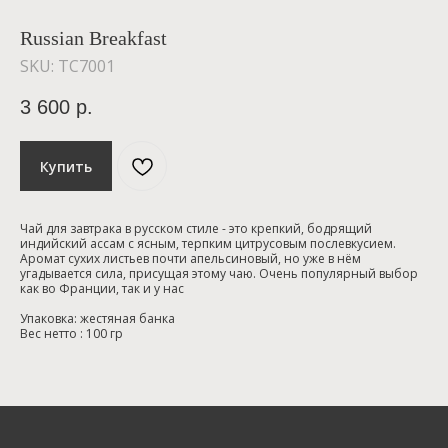
Russian Breakfast
SKU:
TC7001
3 600
р.
Купить
Чай для завтрака в русском стиле - это крепкий, бодрящий
индийский ассам с ясным, терпким цитрусовым послевкусием.
Аромат сухих листьев почти апельсиновый, но уже в нём
угадывается сила, присущая этому чаю. Очень популярный выбор
как во Франции, так и у нас
Упаковка: жестяная банка
Вес нетто : 100 гр