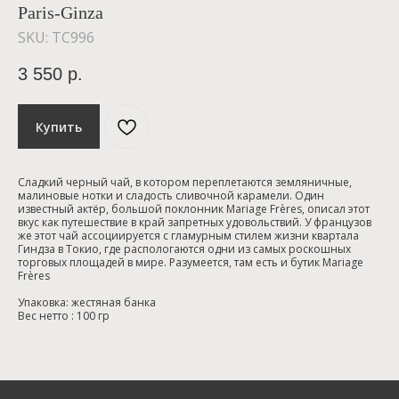
Paris-Ginza
SKU:
TC996
3 550
р.
Купить
Сладкий черный чай, в котором переплетаются земляничные,
малиновые нотки и сладость сливочной карамели. Один
известный актёр, большой поклонник Mariage Frères, описал этот
вкус как путешествие в край запретных удовольствий. У французов
же этот чай ассоциируется с гламурным стилем жизни квартала
Гиндза в Токио, где распологаются одни из самых роскошных
торговых площадей в мире. Разумеется, там есть и бутик Mariage
Frères
Упаковка: жестяная банка
Вес нетто : 100 гр