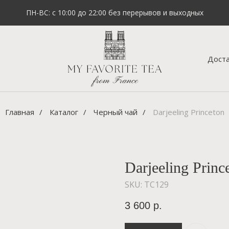
ПН-ВС: с 10:00 до 22:00 без перерывов и выходных
Доста
Главная
/
Каталог
/
Черный чай
/
Darjeeling Princeton
Darjeeling Princ
SKU:
TC129
3 600
р.