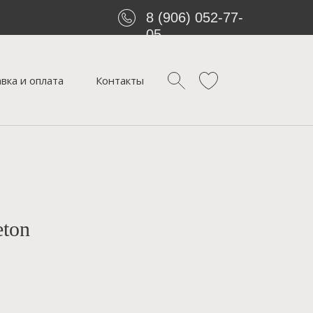
8 (906) 052-77-
05
вка и оплата
Контакты
eton