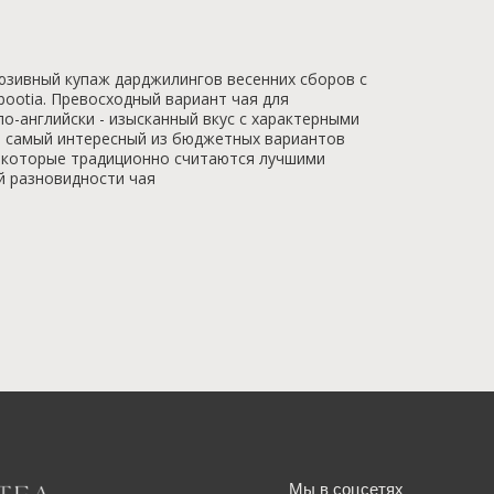
люзивный купаж дарджилингов весенних сборов с
ootia. Превосходный вариант чая для
о-английски - изысканный вкус с характерными
 самый интересный из бюджетных вариантов
 которые традиционно считаются лучшими
й разновидности чая
Мы в соцсетях