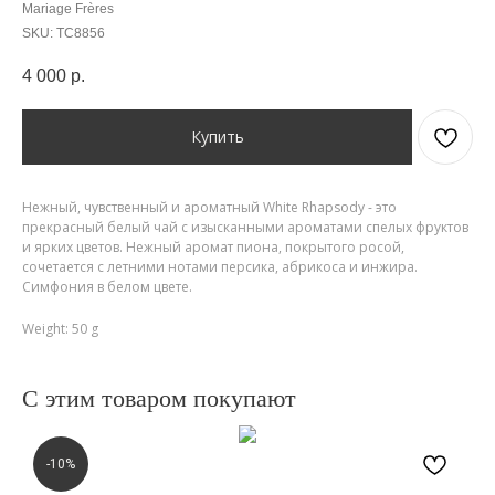
Mariage Frères
SKU:
TC8856
4 000
р.
Купить
Нежный, чувственный и ароматный White Rhapsody - это
прекрасный белый чай с изысканными ароматами спелых фруктов
и ярких цветов. Нежный аромат пиона, покрытого росой,
сочетается с летними нотами персика, абрикоса и инжира.
Симфония в белом цвете.
Weight: 50 g
С этим товаром покупают
-10%